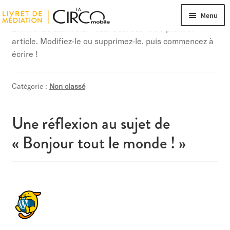
Publié le
11 juillet 2019
par
mounir
—
Un commentaire
Menu
Bienvenue sur WordPress. Ceci est votre premier
article. Modifiez-le ou supprimez-le, puis commencez à
écrire !
Catégorie :
Non classé
Une réflexion au sujet de
«
Bonjour tout le monde !
»