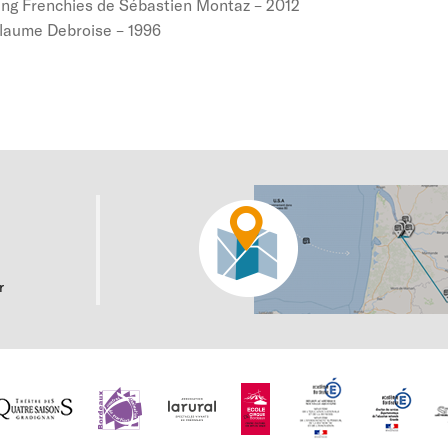
lying Frenchies de Sébastien Montaz – 2012
llaume Debroise – 1996
r